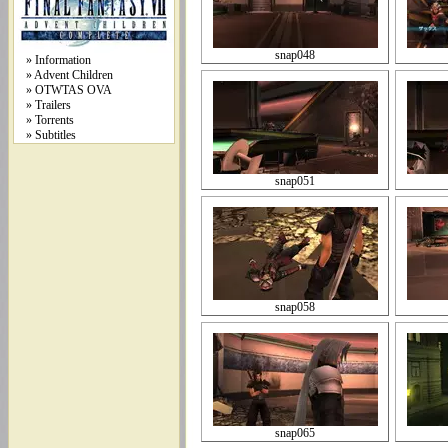
snap048
» Information
» Advent Children
» OTWTAS OVA
» Trailers
» Torrents
» Subtitles
snap051
snap058
snap065