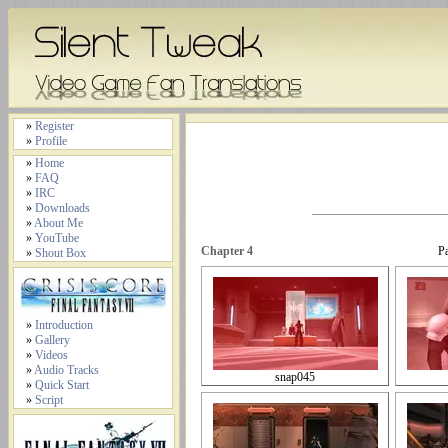
»
Register
»
Profile
»
Home
»
FAQ
»
IRC
»
Downloads
»
About Me
»
YouTube
Chapter 4
P
»
Shout Box
»
Introduction
»
Gallery
»
Videos
»
Audio Tracks
snap045
»
Quick Start
»
Script