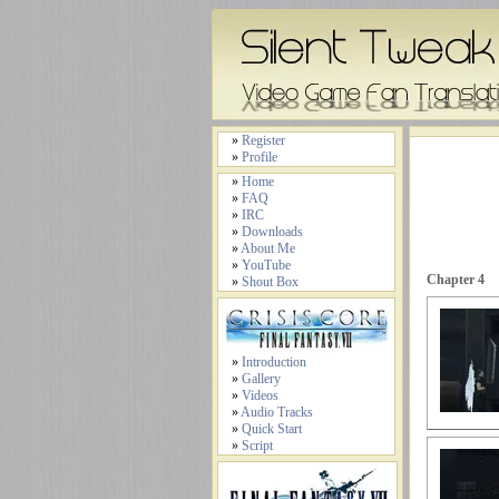
»
Register
»
Profile
»
Home
»
FAQ
»
IRC
»
Downloads
»
About Me
»
YouTube
Chapter 4
»
Shout Box
»
Introduction
»
Gallery
»
Videos
»
Audio Tracks
»
Quick Start
»
Script