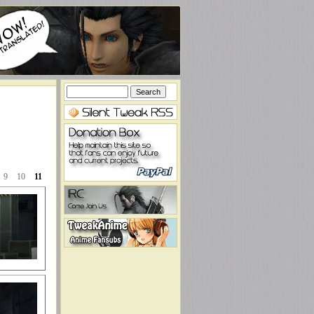
9
10
11