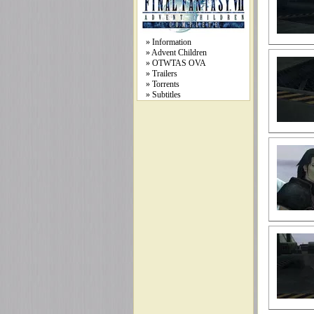
» Information
» Advent Children
» OTWTAS OVA
» Trailers
» Torrents
» Subtitles