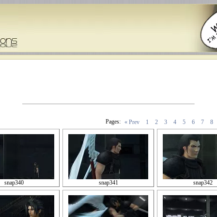
Pages:
« Prev
1
2
3
4
5
6
7
8
snap340
snap341
snap342