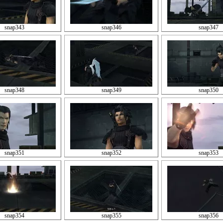
snap343
snap346
snap347
snap348
snap349
snap350
snap351
snap352
snap353
snap354
snap355
snap356