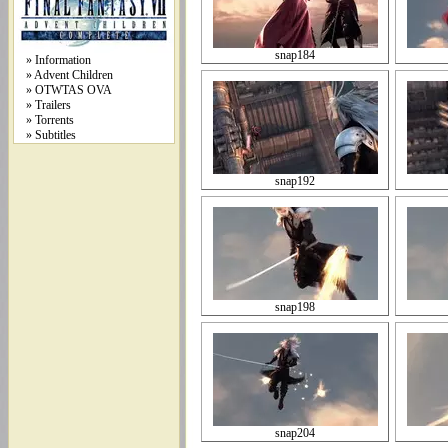
snap184
» Information
» Advent Children
» OTWTAS OVA
» Trailers
» Torrents
» Subtitles
snap192
snap198
snap204