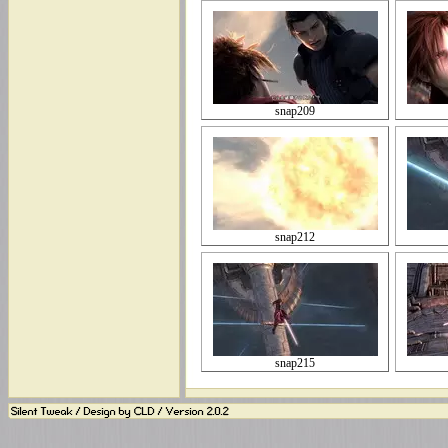
snap209
snap212
snap215