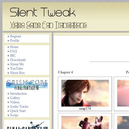
»
Register
»
Profile
»
Home
»
FAQ
»
IRC
»
Downloads
»
About Me
»
YouTube
Chapter 4
P
»
Shout Box
»
Introduction
»
Gallery
»
Videos
»
Audio Tracks
snap174
»
Quick Start
»
Script